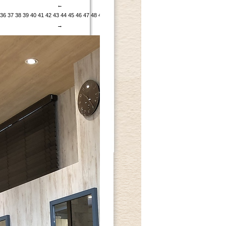
←
36
37
38
39
40
41
42
43
44
45
46
47
48
49
50
51
52
53
54
55
56
→