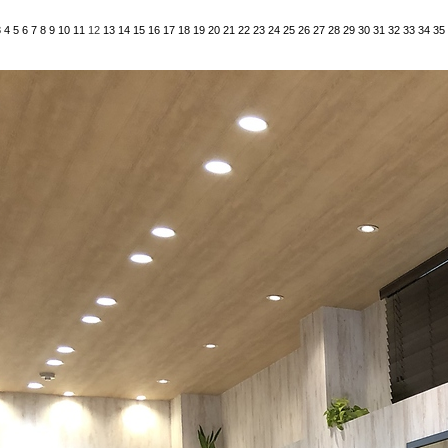
3
4
5
6
7
8
9
10
11
12
13
14
15
16
17
18
19
20
21
22
23
24
25
26
27
28
29
30
31
32
33
34
35