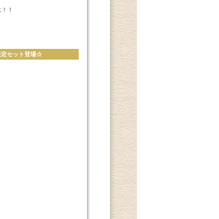
に！！
ル限定セット登場☆