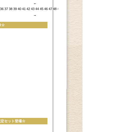
←
36
37
38
39
40
41
42
43
44
45
46
47
48
49
50
51
52
53
54
55
56
→
R☆
ル限定セット登場☆