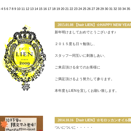
3
4
5
6
7
8
9
10
11
12
13
14
15
16
17
18
19
20
21
22
23
24
25
26
27
28
29
30
31
32
33
34
35
2015.01.08
【hair LIEN】☆HAPPY NEW YEA
新年明けましておめでとうございます♪
２０１５度も日々勉強し、
スタッフ一同互いに刺激しあい、
ご来店頂ける全てのお客様に
ご満足頂けるよう努力して参ります。
本年度もLIENを宜しくお願い致します。
2014.10.16
【hair LIEN】☆モロッカンオイ
ついについに・・・・・