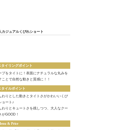
人カジュアルくびれショート
スタイリングポイント
ープをタイトに！表面にナチュラルな丸みを
すことで自然な動きと質感に！！
スタイルポイント
んわりとした動きとタイトさがかわいいくび
ショート♪
んわりとキュートさを残しつつ、大人なクー
さがGOOD！
enu & Price