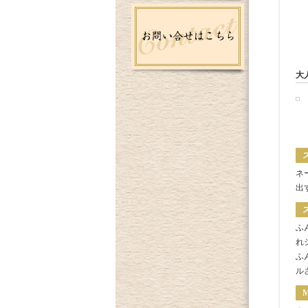
大
ネ
出
ふ
れ
ふ
ル
M