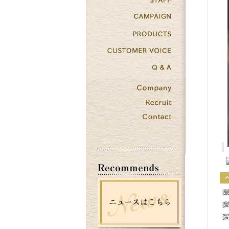
[
[
[