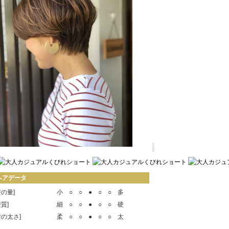
ヘアデータ
髪の量]
小 ○ ○ ● ○ ○ 多
髪質]
細 ○ ○ ● ○ ○ 硬
髪の太さ]
柔 ○ ○ ● ○ ○ 太